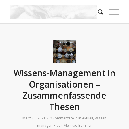
Wissens-Management in
Organisationen –
Zusammenfassende
Thesen
/
/
März 25, 2021
0 Kommentare
in
Aktuell
,
Wissen
/
managen
von
Meinrad Bumiller