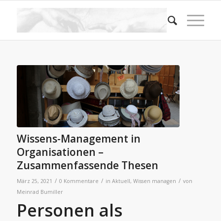
Wissens-Management in
Organisationen –
Zusammenfassende Thesen
/
/
/
März 25, 2021
0 Kommentare
in
Aktuell
,
Wissen managen
von
Meinrad Bumiller
Personen als