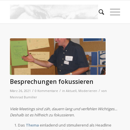
Besprechungen fokussieren
/
/
/
März 26, 2021
0 Kommentare
in
Aktuell
,
Moderieren
von
Meinrad Bumiller
Viele Meetings sind zäh, dauern lang und verfehlen Wichtiges…
Deshalb ist es hilfreich zu fokussieren.
Das
Thema
einladend und stimulierend als Headline