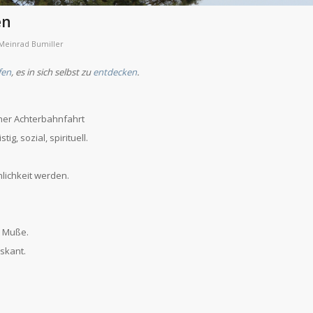
en
Meinrad Bumiller
fen
, es in sich selbst zu
entdecken
.
iner Achterbahnfahrt
ig, sozial, spirituell.
nlichkeit werden.
r Muße.
skant.